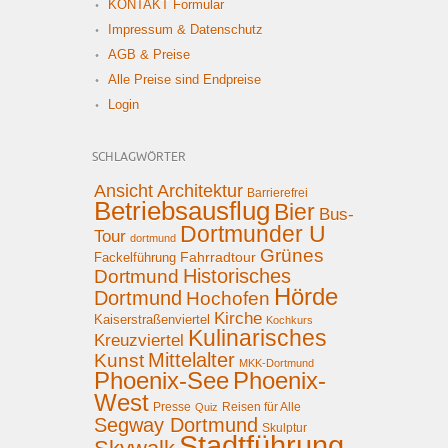
KONTAKT Formular
Impressum & Datenschutz
AGB & Preise
Alle Preise sind Endpreise
Login
SCHLAGWÖRTER
Ansicht
Architektur
Barrierefrei
Betriebsausflug
Bier
Bus-
Dortmunder U
Tour
dortmund
Grünes
Fahrradtour
Fackelführung
Historisches
Dortmund
Hörde
Dortmund
Hochofen
Kirche
Kaiserstraßenviertel
Kochkurs
Kulinarisches
Kreuzviertel
Mittelalter
Kunst
MKK-Dortmund
Phoenix-See
Phoenix-
West
Presse
Reisen für Alle
Quiz
Segway Dortmund
Skulptur
Stadtführung