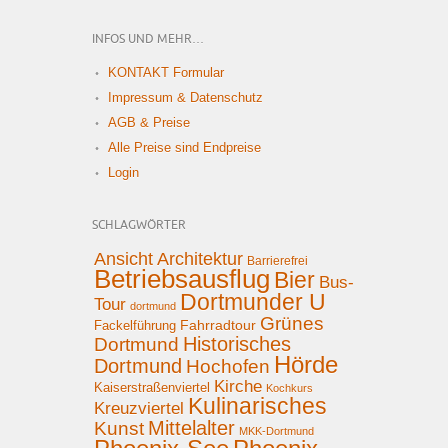
INFOS UND MEHR…
KONTAKT Formular
Impressum & Datenschutz
AGB & Preise
Alle Preise sind Endpreise
Login
SCHLAGWÖRTER
Ansicht
Architektur
Barrierefrei
Betriebsausflug
Bier
Bus-
Dortmunder U
Tour
dortmund
Grünes
Fahrradtour
Fackelführung
Historisches
Dortmund
Hörde
Dortmund
Hochofen
Kirche
Kaiserstraßenviertel
Kochkurs
Kulinarisches
Kreuzviertel
Mittelalter
Kunst
MKK-Dortmund