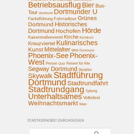
Betriebsausflug
Bier
Bus-
Dortmunder U
Tour
dortmund
Grünes
Fahrradtour
Fackelführung
Historisches
Dortmund
Hörde
Dortmund
Hochofen
Kirche
Kaiserstraßenviertel
Kochkurs
Kulinarisches
Kreuzviertel
Mittelalter
Kunst
MKK-Dortmund
Phoenix-See
Phoenix-
West
Presse
Reisen für Alle
Quiz
Segway Dortmund
Skulptur
Stadtführung
Skywalk
Dortmund
Stadtrundfahrt
Stadtrundgang
Syburg
Unterhaltsames
Volksfest
Weihnachtsmarkt
Wein
STADTKERNOBST DURCHSUCHEN