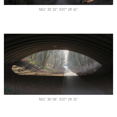
N51° 30′ 32″, E07° 29′ 41″
N51° 30′ 09″, E07° 29′ 31″