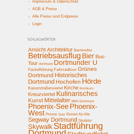
Impressum & Datenschutz
AGB & Preise
Alle Preise sind Endpreise
Login
SCHLAGWÖRTER
Ansicht
Architektur
Barrierefrei
Betriebsausflug
Bier
Bus-
Dortmunder U
Tour
dortmund
Grünes
Fahrradtour
Fackelführung
Historisches
Dortmund
Hörde
Dortmund
Hochofen
Kirche
Kaiserstraßenviertel
Kochkurs
Kulinarisches
Kreuzviertel
Mittelalter
Kunst
MKK-Dortmund
Phoenix-See
Phoenix-
West
Presse
Reisen für Alle
Quiz
Segway Dortmund
Skulptur
Stadtführung
Skywalk
Dortmund
Stadtrundfahrt