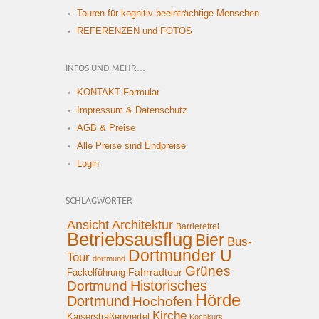
Touren für kognitiv beeinträchtige Menschen
REFERENZEN und FOTOS
INFOS UND MEHR…
KONTAKT Formular
Impressum & Datenschutz
AGB & Preise
Alle Preise sind Endpreise
Login
SCHLAGWÖRTER
Ansicht
Architektur
Barrierefrei
Betriebsausflug
Bier
Bus-
Dortmunder U
Tour
dortmund
Grünes
Fahrradtour
Fackelführung
Historisches
Dortmund
Hörde
Dortmund
Hochofen
Kirche
Kaiserstraßenviertel
Kochkurs