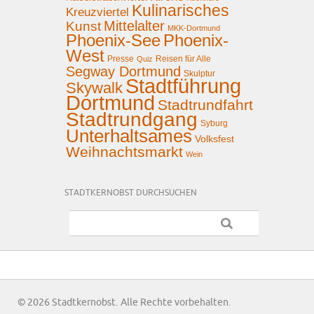
Kulinarisches
Kreuzviertel
Mittelalter
Kunst
MKK-Dortmund
Phoenix-See
Phoenix-
West
Presse
Reisen für Alle
Quiz
Segway Dortmund
Skulptur
Stadtführung
Skywalk
Dortmund
Stadtrundfahrt
Stadtrundgang
Syburg
Unterhaltsames
Volksfest
Weihnachtsmarkt
Wein
STADTKERNOBST DURCHSUCHEN
© 2026 Stadtkernobst. Alle Rechte vorbehalten.