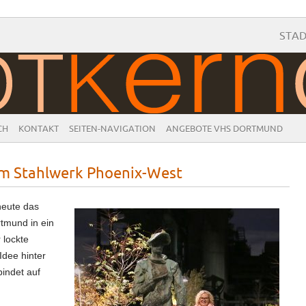
STA
CH
KONTAKT
SEITEN-NAVIGATION
ANGEBOTE VHS DORTMUND
am Stahlwerk Phoenix-West
heute das
tmund in ein
 lockte
Idee hinter
bindet auf