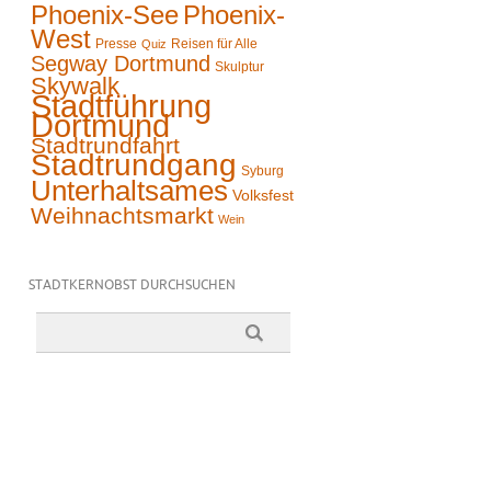
Phoenix-See
Phoenix-
West
Presse
Reisen für Alle
Quiz
Segway Dortmund
Skulptur
Skywalk
Stadtführung
Dortmund
Stadtrundfahrt
Stadtrundgang
Syburg
Unterhaltsames
Volksfest
Weihnachtsmarkt
Wein
STADTKERNOBST DURCHSUCHEN