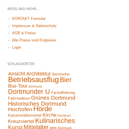
INFOS UND MEHR…
KONTAKT Formular
Impressum & Datenschutz
AGB & Preise
Alle Preise sind Endpreise
Login
SCHLAGWÖRTER
Ansicht
Architektur
Barrierefrei
Betriebsausflug
Bier
Bus-Tour
dortmund
Dortmunder U
Fackelführung
Grünes Dortmund
Fahrradtour
Historisches Dortmund
Hörde
Hochofen
Kirche
Kaiserstraßenviertel
Kochkurs
Kulinarisches
Kreuzviertel
Mittelalter
Kunst
MKK-Dortmund