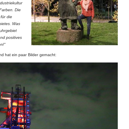
dustriekultur
 Farben. Die
für die
bietes. Was
uhrgebiet
und positives
n!“
d hat ein paar Bilder gemacht: