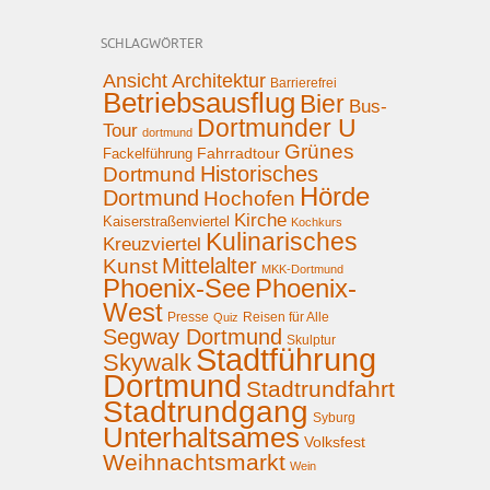
SCHLAGWÖRTER
Ansicht
Architektur
Barrierefrei
Betriebsausflug
Bier
Bus-
Dortmunder U
Tour
dortmund
Grünes
Fahrradtour
Fackelführung
Historisches
Dortmund
Hörde
Dortmund
Hochofen
Kirche
Kaiserstraßenviertel
Kochkurs
Kulinarisches
Kreuzviertel
Mittelalter
Kunst
MKK-Dortmund
Phoenix-See
Phoenix-
West
Presse
Reisen für Alle
Quiz
Segway Dortmund
Skulptur
Stadtführung
Skywalk
Dortmund
Stadtrundfahrt
Stadtrundgang
Syburg
Unterhaltsames
Volksfest
Weihnachtsmarkt
Wein