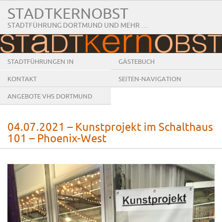
STADTKERNOBST
STADTFÜHRUNG DORTMUND UND MEHR …
STADTFÜHRUNGEN IN
GÄSTEBUCH
DORTMUND
KONTAKT
SEITEN-NAVIGATION
ANGEBOTE VHS DORTMUND
04.07.2021 – Kunstprojekt im Schalthaus
101 – Phoenix-West