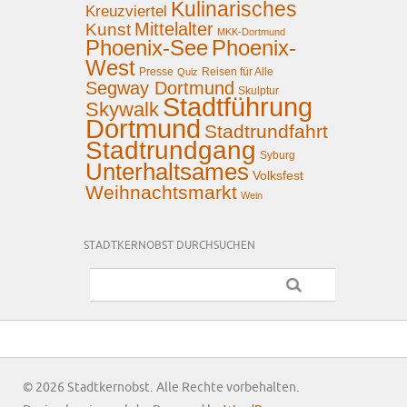
Kulinarisches
Kreuzviertel
Mittelalter
Kunst
MKK-Dortmund
Phoenix-See
Phoenix-
West
Presse
Reisen für Alle
Quiz
Segway Dortmund
Skulptur
Stadtführung
Skywalk
Dortmund
Stadtrundfahrt
Stadtrundgang
Syburg
Unterhaltsames
Volksfest
Weihnachtsmarkt
Wein
STADTKERNOBST DURCHSUCHEN
© 2026 Stadtkernobst. Alle Rechte vorbehalten.