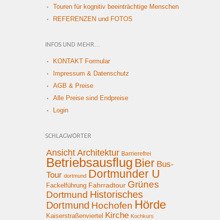
Touren für kognitiv beeinträchtige Menschen
REFERENZEN und FOTOS
INFOS UND MEHR…
KONTAKT Formular
Impressum & Datenschutz
AGB & Preise
Alle Preise sind Endpreise
Login
SCHLAGWÖRTER
Ansicht
Architektur
Barrierefrei
Betriebsausflug
Bier
Bus-
Dortmunder U
Tour
dortmund
Grünes
Fahrradtour
Fackelführung
Historisches
Dortmund
Hörde
Dortmund
Hochofen
Kirche
Kaiserstraßenviertel
Kochkurs