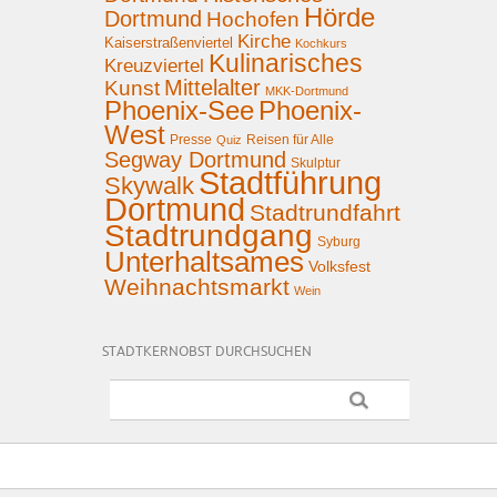
Hörde
Dortmund
Hochofen
Kirche
Kaiserstraßenviertel
Kochkurs
Kulinarisches
Kreuzviertel
Mittelalter
Kunst
MKK-Dortmund
Phoenix-See
Phoenix-
West
Presse
Reisen für Alle
Quiz
Segway Dortmund
Skulptur
Stadtführung
Skywalk
Dortmund
Stadtrundfahrt
Stadtrundgang
Syburg
Unterhaltsames
Volksfest
Weihnachtsmarkt
Wein
STADTKERNOBST DURCHSUCHEN