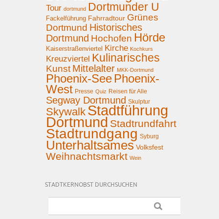
Dortmunder U
Tour
dortmund
Grünes
Fahrradtour
Fackelführung
Historisches
Dortmund
Hörde
Dortmund
Hochofen
Kirche
Kaiserstraßenviertel
Kochkurs
Kulinarisches
Kreuzviertel
Mittelalter
Kunst
MKK-Dortmund
Phoenix-See
Phoenix-
West
Presse
Reisen für Alle
Quiz
Segway Dortmund
Skulptur
Stadtführung
Skywalk
Dortmund
Stadtrundfahrt
Stadtrundgang
Syburg
Unterhaltsames
Volksfest
Weihnachtsmarkt
Wein
STADTKERNOBST DURCHSUCHEN