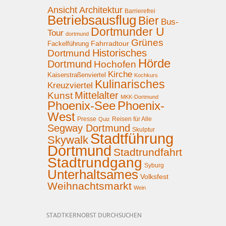
Ansicht
Architektur
Barrierefrei
Betriebsausflug
Bier
Bus-
Dortmunder U
Tour
dortmund
Grünes
Fahrradtour
Fackelführung
Historisches
Dortmund
Hörde
Dortmund
Hochofen
Kirche
Kaiserstraßenviertel
Kochkurs
Kulinarisches
Kreuzviertel
Mittelalter
Kunst
MKK-Dortmund
Phoenix-See
Phoenix-
West
Presse
Reisen für Alle
Quiz
Segway Dortmund
Skulptur
Stadtführung
Skywalk
Dortmund
Stadtrundfahrt
Stadtrundgang
Syburg
Unterhaltsames
Volksfest
Weihnachtsmarkt
Wein
STADTKERNOBST DURCHSUCHEN