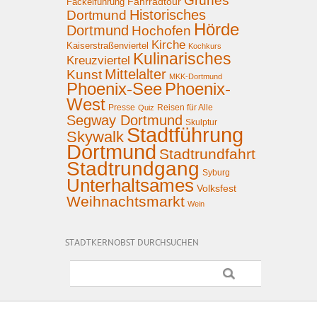
Grünes
Fahrradtour
Fackelführung
Historisches
Dortmund
Hörde
Dortmund
Hochofen
Kirche
Kaiserstraßenviertel
Kochkurs
Kulinarisches
Kreuzviertel
Mittelalter
Kunst
MKK-Dortmund
Phoenix-See
Phoenix-
West
Presse
Reisen für Alle
Quiz
Segway Dortmund
Skulptur
Stadtführung
Skywalk
Dortmund
Stadtrundfahrt
Stadtrundgang
Syburg
Unterhaltsames
Volksfest
Weihnachtsmarkt
Wein
STADTKERNOBST DURCHSUCHEN