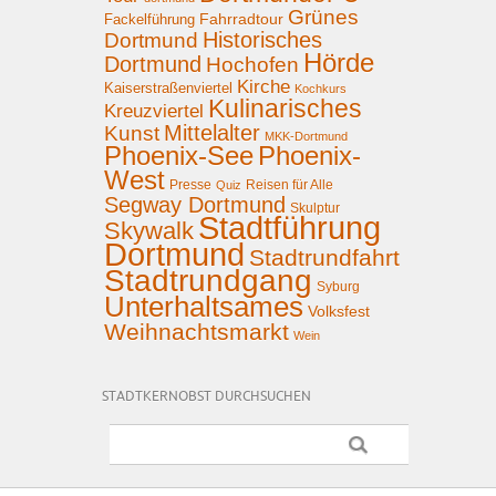
Grünes
Fahrradtour
Fackelführung
Historisches
Dortmund
Hörde
Dortmund
Hochofen
Kirche
Kaiserstraßenviertel
Kochkurs
Kulinarisches
Kreuzviertel
Mittelalter
Kunst
MKK-Dortmund
Phoenix-See
Phoenix-
West
Presse
Reisen für Alle
Quiz
Segway Dortmund
Skulptur
Stadtführung
Skywalk
Dortmund
Stadtrundfahrt
Stadtrundgang
Syburg
Unterhaltsames
Volksfest
Weihnachtsmarkt
Wein
STADTKERNOBST DURCHSUCHEN