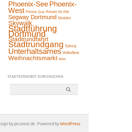
Phoenix-See
Phoenix-
West
Presse
Reisen für Alle
Quiz
Segway Dortmund
Skulptur
Skywalk
Stadtführung
Dortmund
Stadtrundfahrt
Stadtrundgang
Syburg
Unterhaltsames
Volksfest
Weihnachtsmarkt
Wein
STADTKERNOBST DURCHSUCHEN
sign by picomol.de. Powered by
WordPress
.