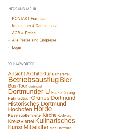
INFOS UND MEHR…
KONTAKT Formular
Impressum & Datenschutz
AGB & Preise
Alle Preise sind Endpreise
Login
SCHLAGWÖRTER
Ansicht
Architektur
Barrierefrei
Betriebsausflug
Bier
Bus-Tour
dortmund
Dortmunder U
Fackelführung
Grünes Dortmund
Fahrradtour
Historisches Dortmund
Hörde
Hochofen
Kirche
Kaiserstraßenviertel
Kochkurs
Kulinarisches
Kreuzviertel
Mittelalter
Kunst
MKK-Dortmund