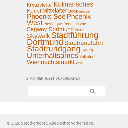
Kulinarisches
Kreuzviertel
Mittelalter
Kunst
MKK-Dortmund
Phoenix-See
Phoenix-
West
Presse
Reisen für Alle
Quiz
Segway Dortmund
Skulptur
Stadtführung
Skywalk
Dortmund
Stadtrundfahrt
Stadtrundgang
Syburg
Unterhaltsames
Volksfest
Weihnachtsmarkt
Wein
STADTKERNOBST DURCHSUCHEN
© 2026 Stadtkernobst. Alle Rechte vorbehalten.