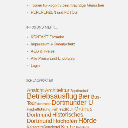
Touren für kognitiv beeinträchtige Menschen
REFERENZEN und FOTOS
INFOS UND MEHR…
KONTAKT Formular
Impressum & Datenschutz
AGB & Preise
Alle Preise sind Endpreise
Login
SCHLAGWÖRTER
Ansicht
Architektur
Barrierefrei
Betriebsausflug
Bier
Bus-
Dortmunder U
Tour
dortmund
Grünes
Fahrradtour
Fackelführung
Historisches
Dortmund
Hörde
Dortmund
Hochofen
Kirche
Kaiserstraßenviertel
Kochkurs