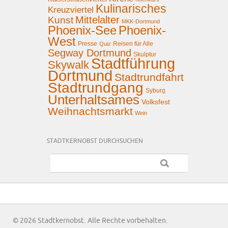
Kulinarisches
Kreuzviertel
Mittelalter
Kunst
MKK-Dortmund
Phoenix-See
Phoenix-
West
Presse
Reisen für Alle
Quiz
Segway Dortmund
Skulptur
Stadtführung
Skywalk
Dortmund
Stadtrundfahrt
Stadtrundgang
Syburg
Unterhaltsames
Volksfest
Weihnachtsmarkt
Wein
STADTKERNOBST DURCHSUCHEN
© 2026 Stadtkernobst. Alle Rechte vorbehalten.