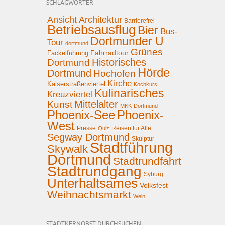
SCHLAGWÖRTER
Ansicht
Architektur
Barrierefrei
Betriebsausflug
Bier
Bus-
Dortmunder U
Tour
dortmund
Grünes
Fahrradtour
Fackelführung
Historisches
Dortmund
Hörde
Dortmund
Hochofen
Kirche
Kaiserstraßenviertel
Kochkurs
Kulinarisches
Kreuzviertel
Mittelalter
Kunst
MKK-Dortmund
Phoenix-See
Phoenix-
West
Presse
Reisen für Alle
Quiz
Segway Dortmund
Skulptur
Stadtführung
Skywalk
Dortmund
Stadtrundfahrt
Stadtrundgang
Syburg
Unterhaltsames
Volksfest
Weihnachtsmarkt
Wein
STADTKERNOBST DURCHSUCHEN