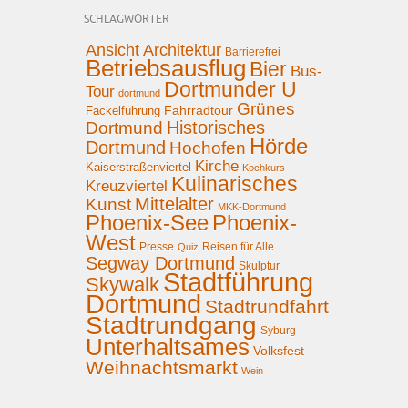
SCHLAGWÖRTER
Ansicht
Architektur
Barrierefrei
Betriebsausflug
Bier
Bus-
Dortmunder U
Tour
dortmund
Grünes
Fahrradtour
Fackelführung
Historisches
Dortmund
Hörde
Dortmund
Hochofen
Kirche
Kaiserstraßenviertel
Kochkurs
Kulinarisches
Kreuzviertel
Mittelalter
Kunst
MKK-Dortmund
Phoenix-See
Phoenix-
West
Presse
Reisen für Alle
Quiz
Segway Dortmund
Skulptur
Stadtführung
Skywalk
Dortmund
Stadtrundfahrt
Stadtrundgang
Syburg
Unterhaltsames
Volksfest
Weihnachtsmarkt
Wein