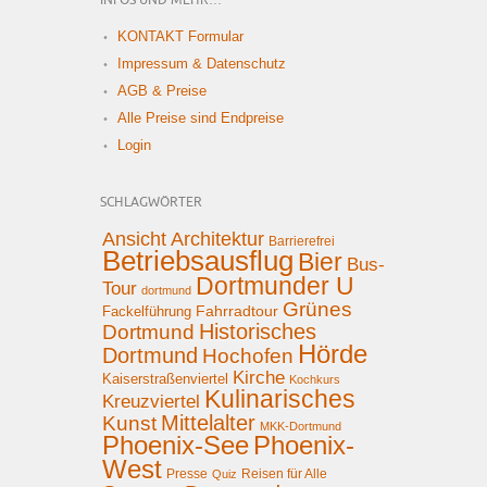
INFOS UND MEHR…
KONTAKT Formular
Impressum & Datenschutz
AGB & Preise
Alle Preise sind Endpreise
Login
SCHLAGWÖRTER
Ansicht
Architektur
Barrierefrei
Betriebsausflug
Bier
Bus-
Dortmunder U
Tour
dortmund
Grünes
Fahrradtour
Fackelführung
Historisches
Dortmund
Hörde
Dortmund
Hochofen
Kirche
Kaiserstraßenviertel
Kochkurs
Kulinarisches
Kreuzviertel
Mittelalter
Kunst
MKK-Dortmund
Phoenix-See
Phoenix-
West
Presse
Reisen für Alle
Quiz