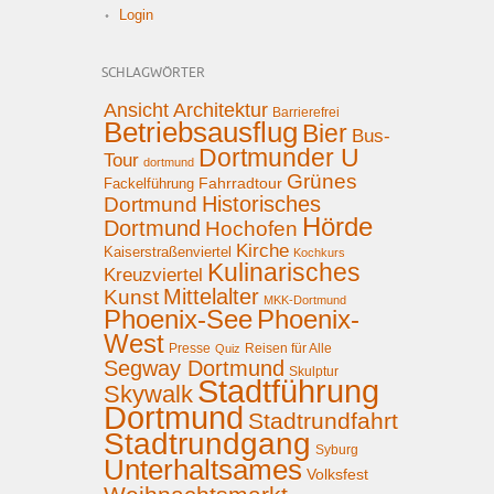
Login
SCHLAGWÖRTER
Ansicht
Architektur
Barrierefrei
Betriebsausflug
Bier
Bus-
Dortmunder U
Tour
dortmund
Grünes
Fahrradtour
Fackelführung
Historisches
Dortmund
Hörde
Dortmund
Hochofen
Kirche
Kaiserstraßenviertel
Kochkurs
Kulinarisches
Kreuzviertel
Mittelalter
Kunst
MKK-Dortmund
Phoenix-See
Phoenix-
West
Presse
Reisen für Alle
Quiz
Segway Dortmund
Skulptur
Stadtführung
Skywalk
Dortmund
Stadtrundfahrt
Stadtrundgang
Syburg
Unterhaltsames
Volksfest