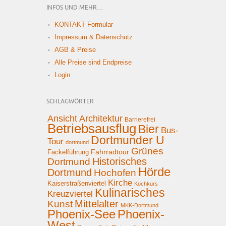
INFOS UND MEHR…
KONTAKT Formular
Impressum & Datenschutz
AGB & Preise
Alle Preise sind Endpreise
Login
SCHLAGWÖRTER
Ansicht
Architektur
Barrierefrei
Betriebsausflug
Bier
Bus-
Dortmunder U
Tour
dortmund
Grünes
Fahrradtour
Fackelführung
Historisches
Dortmund
Hörde
Dortmund
Hochofen
Kirche
Kaiserstraßenviertel
Kochkurs
Kulinarisches
Kreuzviertel
Mittelalter
Kunst
MKK-Dortmund
Phoenix-See
Phoenix-
West