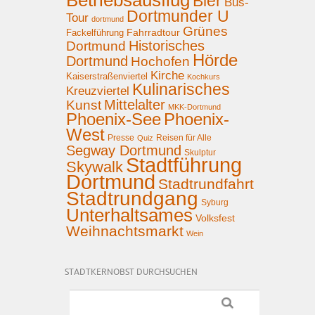
Betriebsausflug
Bier
Bus-
Dortmunder U
Tour
dortmund
Grünes
Fahrradtour
Fackelführung
Historisches
Dortmund
Hörde
Dortmund
Hochofen
Kirche
Kaiserstraßenviertel
Kochkurs
Kulinarisches
Kreuzviertel
Mittelalter
Kunst
MKK-Dortmund
Phoenix-See
Phoenix-
West
Presse
Reisen für Alle
Quiz
Segway Dortmund
Skulptur
Stadtführung
Skywalk
Dortmund
Stadtrundfahrt
Stadtrundgang
Syburg
Unterhaltsames
Volksfest
Weihnachtsmarkt
Wein
STADTKERNOBST DURCHSUCHEN